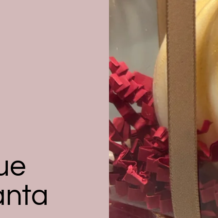
ue
anta