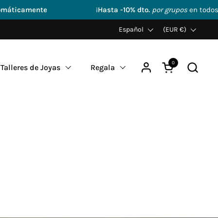
¡
Hasta -10% dto.
por grupos
en todos nuestros talleres!
Idioma
Español
País/región
(EUR €)
0
Abrir carrito
Talleres de Joyas
Regala