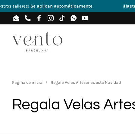
Ir al contenido
aplican automáticamente
¡
Hasta -10% dto.
por gru
Email
Phone
Facebook
Instagram
TikTok
WhatsApp
YouTube
Página de inicio
/
Regala Velas Artesanas esta Navidad
Regala Velas Art